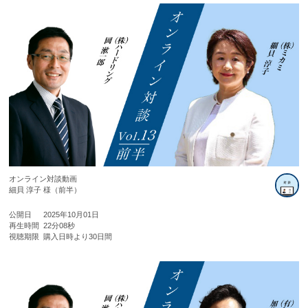
オンライン対談動画
細貝 淳子 様（前半）
公開日
2025年10月01日
再生時間
22分08秒
視聴期限
購入日時より30日間