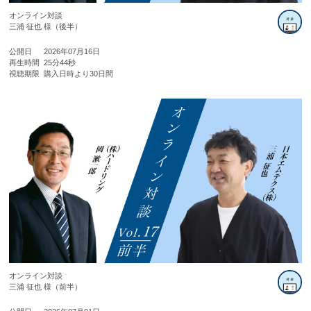
オンライン対談
三浦 征也 様（後半）
公開日
2026年07月16日
再生時間
25分44秒
視聴期限
購入日時より30日間
オンライン対談
三浦 征也 様（前半）