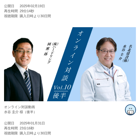
公開日
2025年02月19日
再生時間
29分14秒
視聴期限
購入日時より30日間
オンライン対談動画
水谷 圭介 様（後半）
公開日
2025年01月31日
再生時間
23分16秒
視聴期限
購入日時より30日間