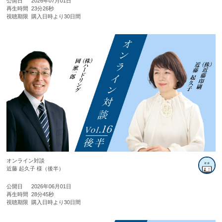
公開日
2026年07月01日
再生時間
23分26秒
視聴期限
購入日時より30日間
オンライン対談
近藤 起久子 様（後半）
公開日
2026年06月01日
再生時間
28分45秒
視聴期限
購入日時より30日間