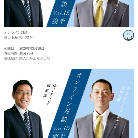
オンライン対談
奥田 良樹 様（後半）
公開日
2026年03月18日
再生時間
18分25秒
視聴期限
購入日時より30日間