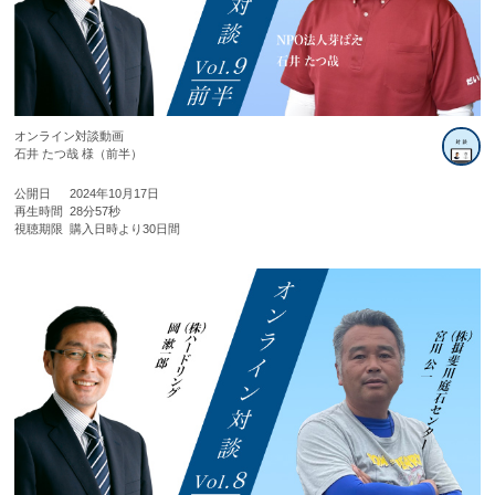
オンライン対談動画
石井 たつ哉 様（前半）
公開日
2024年10月17日
再生時間
28分57秒
視聴期限
購入日時より30日間