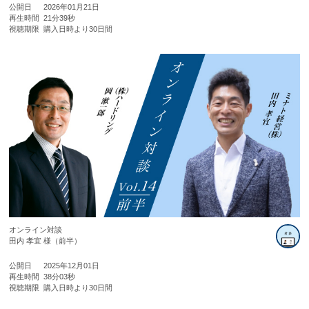
公開日
2026年01月21日
再生時間
21分39秒
視聴期限
購入日時より30日間
オンライン対談
田内 孝宜 様（前半）
公開日
2025年12月01日
再生時間
38分03秒
視聴期限
購入日時より30日間