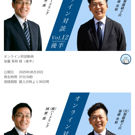
オンライン対談動画
加藤 英和 様（後半）
公開日
2025年08月20日
再生時間
37分33秒
視聴期限
購入日時より30日間