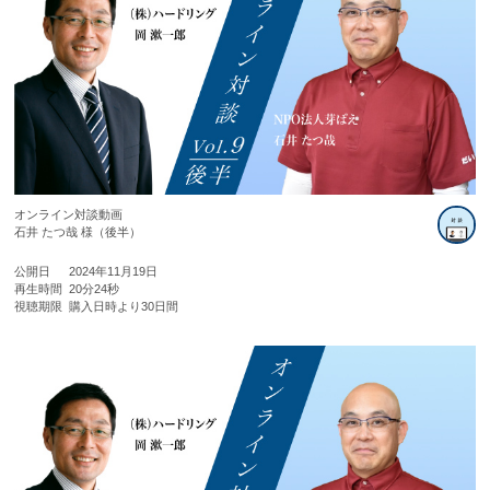
オンライン対談動画
石井 たつ哉 様（後半）
公開日
2024年11月19日
再生時間
20分24秒
視聴期限
購入日時より30日間