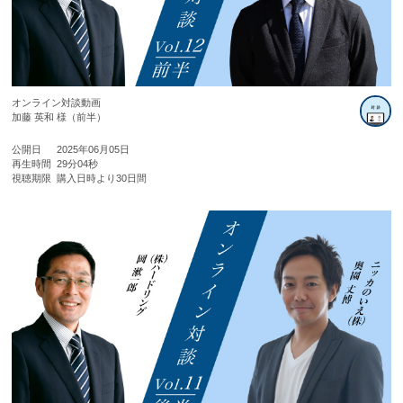
オンライン対談動画
加藤 英和 様（前半）
公開日
2025年06月05日
再生時間
29分04秒
視聴期限
購入日時より30日間