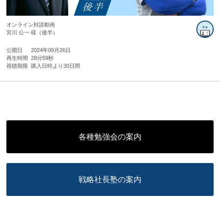
オンライン対談動画
宮川 公一 様（後半）
公開日
2024年09月26日
再生時間
28分59秒
視聴期限
購入日時より30日間
各種勉強会の案内
戦略社長塾の案内