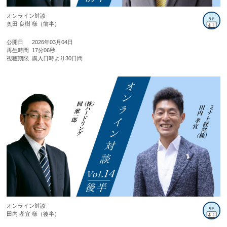
オンライン対談
奥田 良樹 様（前半）
公開日
2026年03月04日
再生時間
17分06秒
視聴期限
購入日時より30日間
オンライン対談
田内 孝宜 様（後半）