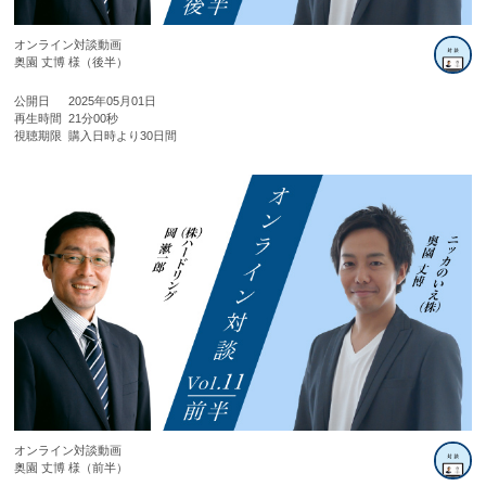
オンライン対談動画
奥園 丈博 様（後半）
公開日
2025年05月01日
再生時間
21分00秒
視聴期限
購入日時より30日間
オンライン対談動画
奥園 丈博 様（前半）