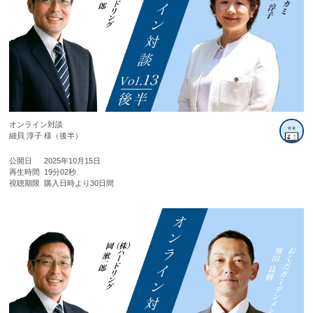
オンライン対談
細貝 淳子 様（後半）
公開日
2025年10月15日
再生時間
19分02秒
視聴期限
購入日時より30日間