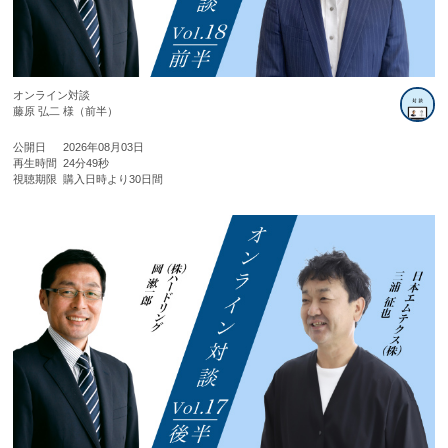
オンライン対談
藤原 弘二 様（前半）
公開日
2026年08月03日
再生時間
24分49秒
視聴期限
購入日時より30日間