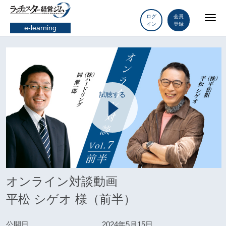
ログ
会員
イン
登録
e-learning
試聴する
オンライン対談動画
平松 シゲオ 様（前半）
公開日
2024年5月15日