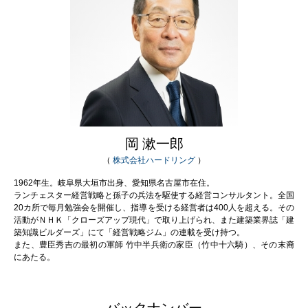
岡 漱一郎
（
株式会社ハードリング
）
1962年生。岐阜県大垣市出身、愛知県名古屋市在住。
ランチェスター経営戦略と孫子の兵法を駆使する経営コンサルタント。全国
20カ所で毎月勉強会を開催し、指導を受ける経営者は400人を超える。その
活動がＮＨＫ「クローズアップ現代」で取り上げられ、また建築業界誌「建
築知識ビルダーズ」にて「経営戦略ジム」の連載を受け持つ。
また、豊臣秀吉の最初の軍師 竹中半兵衛の家臣（竹中十六騎）、その末裔
にあたる。